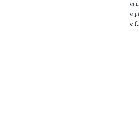
cru
e p
e f