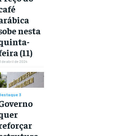
café
arábica
sobe nesta
quinta-
feira (11)
1 de abril de 2024
Destaque 3
Governo
quer
reforçar