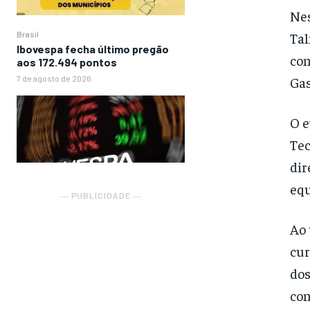
Nes
Tal
Brasil
Ibovespa fecha último pregão
con
aos 172.494 pontos
Gas
7 de agosto de 2026
O e
Tec
dir
equ
― PUBLICIDADE ―
Ao 
cur
dos
con