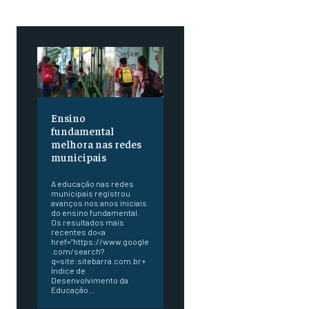
Ensino
fundamental
melhora nas redes
municipais
A educação nas redes
municipais registrou
avanços nos anos iniciais
do ensino fundamental.
Os resultados mais
recentes do<a
href="https://www.google
.com/search?
q=site:sitebarra.com.br+
Índice de
Desenvolvimento da
Educação...