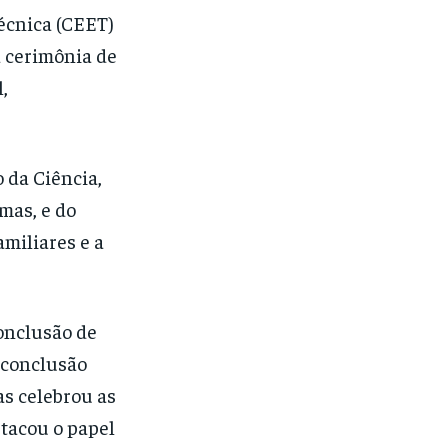
Técnica (CEET)
a cerimônia de
,
 da Ciência,
mas, e do
amiliares e a
onclusão de
 conclusão
as celebrou as
tacou o papel