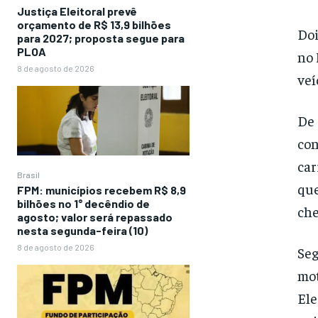
Justiça Eleitoral prevê
orçamento de R$ 13,9 bilhões
Doi
para 2027; proposta segue para
PLOA
no 
8 de agosto de 2026
veí
De 
con
car
Brasil
que
FPM: municípios recebem R$ 8,9
bilhões no 1° decêndio de
che
agosto; valor será repassado
nesta segunda-feira (10)
8 de agosto de 2026
Seg
mot
Ele