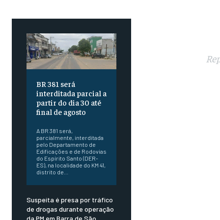
Rep
BR 381 será
interditada parcial a
partir do dia 30 até
final de agosto
A BR 381 será,
parcialmente, interditada
pelo Departamento de
Edificações e de Rodovias
do Espírito Santo (DER-
ES), na localidade do KM 41,
distrito de...
Suspeita é presa por tráfico
de drogas durante operação
da PM em Barra de São