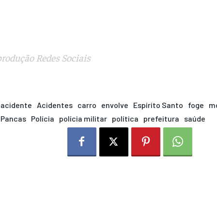
rodução Redes Sociais
acidente
Acidentes
carro
envolve
Espírito Santo
foge
mo
Pancas
Polícia
polícia militar
política
prefeitura
saúde