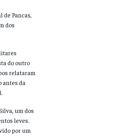
l de Pancas,
Um dos
litares
ta do outro
bos relataram
o antes da
.
Silva, um dos
ntos leves.
ovido por um