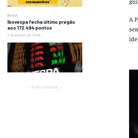
gui
Brasil
A P
Ibovespa fecha último pregão
aos 172.494 pontos
sem
7 de agosto de 2026
ide
― PUBLICIDADE ―