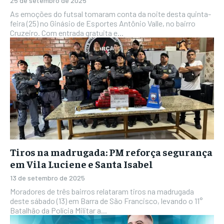
25 de setembro de 2025
As emoções do futsal tomaram conta da noite desta quinta-
feira (25) no Ginásio de Esportes Antônio Valle, no bairro
Cruzeiro. Com entrada gratuita e...
Tiros na madrugada: PM reforça segurança
em Vila Luciene e Santa Isabel
13 de setembro de 2025
Moradores de três bairros relataram tiros na madrugada
deste sábado (13) em Barra de São Francisco, levando o 11°
Batalhão da Polícia Militar a...