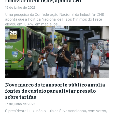
rodoviário em 16,4%, aponta CNI
18 de junho de 2026
Uma pesquisa da Confederação Nacional da Indústria (CNI)
aponta que a Política Nacional de Pisos Mínimos do Frete
elevou em 16,4%, em média, os...
Novo marco do transporte público amplia
fontes de custeio para aliviar pressão
sobre tarifas
17 de junho de 2026
O presidente Luiz Inácio Lula da Silva sancionou, com vetos,