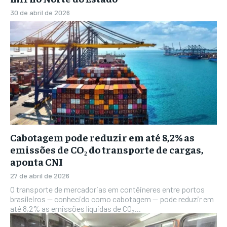
30 de abril de 2026
Cabotagem pode reduzir em até 8,2% as
emissões de CO₂ do transporte de cargas,
aponta CNI
27 de abril de 2026
O transporte de mercadorias em contêineres entre portos
brasileiros — conhecido como cabotagem — pode reduzir em
até 8,2% as emissões líquidas de CO₂...