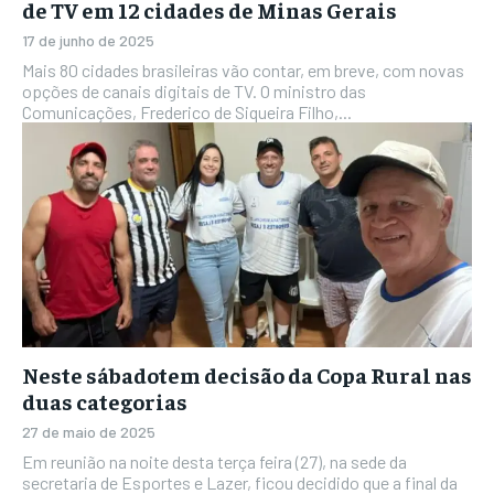
de TV em 12 cidades de Minas Gerais
17 de junho de 2025
Mais 80 cidades brasileiras vão contar, em breve, com novas
opções de canais digitais de TV. O ministro das
Comunicações, Frederico de Siqueira Filho,...
Neste sábadotem decisão da Copa Rural nas
duas categorias
27 de maio de 2025
Em reunião na noite desta terça feira (27), na sede da
secretaria de Esportes e Lazer, ficou decidido que a final da