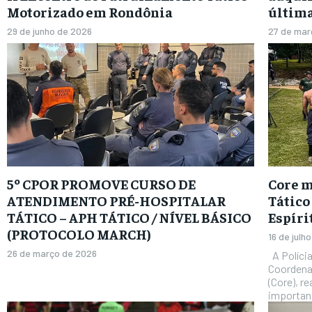
Motorizado em Rondônia
última
29 de junho de 2026
27 de mar
5º CPOR PROMOVE CURSO DE
Core m
ATENDIMENTO PRÉ-HOSPITALAR
Tático
TÁTICO – APH TÁTICO / NÍVEL BÁSICO
Espíri
(PROTOCOLO MARCH)
16 de julh
26 de março de 2026
A Polícia Civil do Espírito Santo (PCES), por meio da
Coordena
(Core), re
important