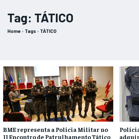
Tag:
TÁTICO
Home
Tags
TÁTICO
BME representa a Polícia Militar no
Políci
II Encontro de Patrulhamento Tático
adquir