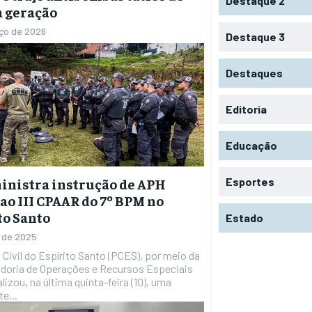
Destaque 2
 geração
ço de 2026
Destaque 3
Destaques
Editoria
Educação
Esportes
inistra instrução de APH
 ao III CPAAR do 7º BPM no
to Santo
Estado
o de 2025
doria de Operações e Recursos Especiais
alizou, na última quinta-feira (10), uma
e...