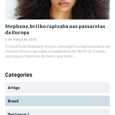
Stephane, brilho capixaba nas passarelas
da Europa
2 de março de 2025
A história de Stephane Kumm, uma legítima representante da
mistura étnica capixaba, notadamente do Norte do Estado,
reproduz a trajetória do heroi, que tanto...
Categories
Artigo
Brasil
Destaque 1