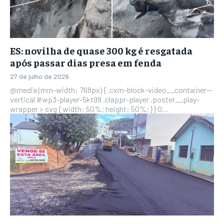
ES: novilha de quase 300 kg é resgatada
após passar dias presa em fenda
27 de julho de 2026
@media (min-width: 768px) { .cxm-block-video__container--
vertical #wp3-player-5kt99 .clappr-player .poster__play-
wrapper > svg { width: 50%; height: 50%; } } O...