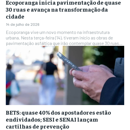
Ecoporanga inicia pavimentação de quase
30 ruas e avança na transformação da
cidade
14 de julho de 2026
Ecoporanga vive um novo momento na infraestrutura
urbana. Nesta terça-feira (14), tiveram início as obras de
pavimentação asfáltica que irão contemplar quase 30 ruas...
BETS: quase 40% dos apostadores estão
endividados; SESI e SENAI lançam
cartilhas de prevenção