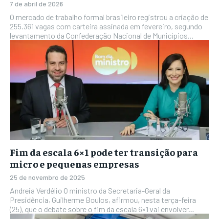
7 de abril de 2026
O mercado de trabalho formal brasileiro registrou a criação de
255.361 vagas com carteira assinada em fevereiro, segundo
levantamento da Confederação Nacional de Municípios...
Fim da escala 6×1 pode ter transição para
micro e pequenas empresas
25 de novembro de 2025
Andreia Verdélio O ministro da Secretaria-Geral da
Presidência, Guilherme Boulos, afirmou, nesta terça-feira
(25), que o debate sobre o fim da escala 6×1 vai envolver...