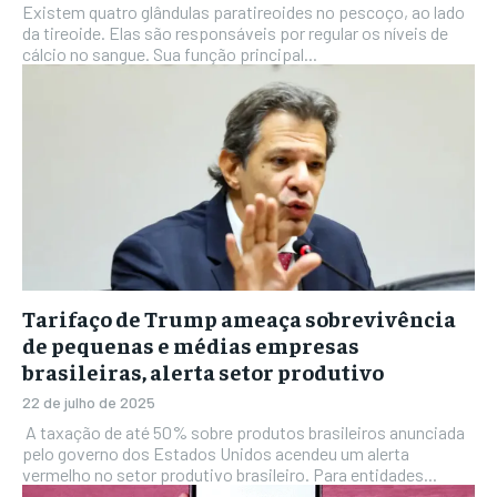
Existem quatro glândulas paratireoides no pescoço, ao lado
da tireoide. Elas são responsáveis por regular os níveis de
cálcio no sangue. Sua função principal...
Tarifaço de Trump ameaça sobrevivência
de pequenas e médias empresas
brasileiras, alerta setor produtivo
22 de julho de 2025
A taxação de até 50% sobre produtos brasileiros anunciada
pelo governo dos Estados Unidos acendeu um alerta
vermelho no setor produtivo brasileiro. Para entidades...