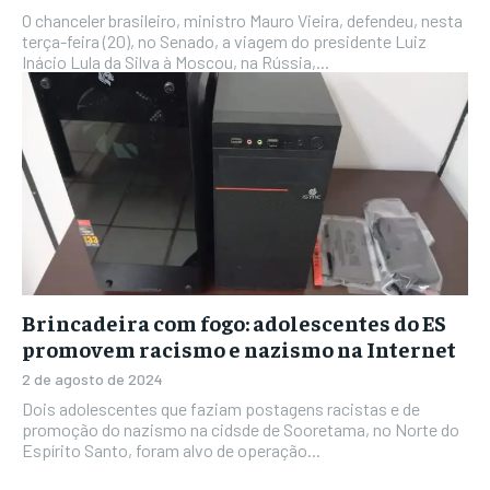
O chanceler brasileiro, ministro Mauro Vieira, defendeu, nesta
terça-feira (20), no Senado, a viagem do presidente Luiz
Inácio Lula da Silva à Moscou, na Rússia,...
Brincadeira com fogo: adolescentes do ES
promovem racismo e nazismo na Internet
2 de agosto de 2024
Dois adolescentes que faziam postagens racistas e de
promoção do nazismo na cidsde de Sooretama, no Norte do
Espírito Santo, foram alvo de operação...