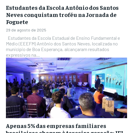
Estudantes da Escola Antônio dos Santos
Neves conquistam troféu na Jornada de
Foguete
29 de agosto de 2025
Estudantes da Escola Estadual de Ensino Fundamental e
Médio (EEEFM) Antônio dos Santos Neves, localizada no
município de Boa Esperança, alcançaram resultados
expressivos na...
Apenas 5% das empresas familiares
brasileiras chegam à terceira geração; IEL