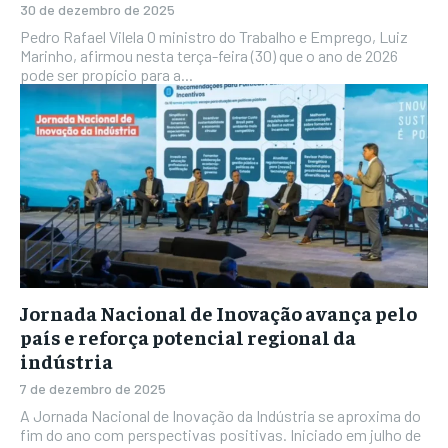
30 de dezembro de 2025
Pedro Rafael Vilela O ministro do Trabalho e Emprego, Luiz
Marinho, afirmou nesta terça-feira (30) que o ano de 2026
pode ser propício para a...
Jornada Nacional de Inovação avança pelo
país e reforça potencial regional da
indústria
7 de dezembro de 2025
A Jornada Nacional de Inovação da Indústria se aproxima do
fim do ano com perspectivas positivas. Iniciado em julho de