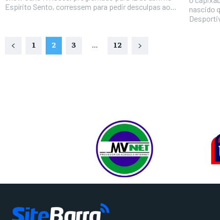
Espírito Sento, corressem para pedir desculpas ao...
nascido 
Desportiv
1
2
3
...
12