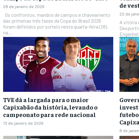
de ves
28 de janeiro de 2026
22 de jan
Os confrontos, mandos de campos e chaveamento
das primeiras três fases da Copa do Brasil 2026
A vitória
foram definidos por sorteio nesta quarta-feira (28),
Desportiv
na...
Engenheir
TVE dá a largada para o maior
Govern
Capixabão da história, levando o
invest
campeonato para rede nacional
futebo
Capix
13 de janeiro de 2026
8 de janei