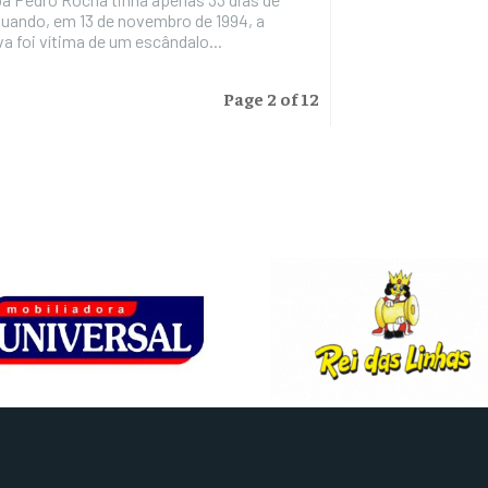
quando, em 13 de novembro de 1994, a
a foi vítima de um escândalo...
Page 2 of 12