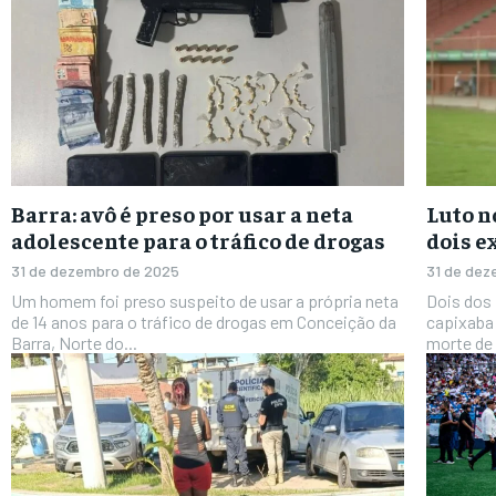
Barra: avô é preso por usar a neta
Luto n
adolescente para o tráfico de drogas
dois e
31 de dezembro de 2025
31 de dez
Um homem foi preso suspeito de usar a própria neta
Dois dos 
de 14 anos para o tráfico de drogas em Conceição da
capixaba 
Barra, Norte do...
morte de 