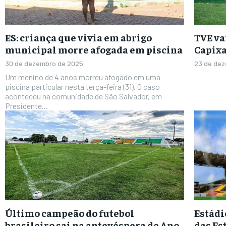
ES: criança que vivia em abrigo
TVE va
municipal morre afogada em piscina
Capix
30 de dezembro de 2025
23 de de
Um menino de 4 anos morreu afogado em uma
piscina particular nesta terça-feira (31). O caso
aconteceu na comunidade de São Salvador, em
Presidente...
Último campeão do futebol
Estádi
brasileiro sai na antevéspera de Ano
das Es