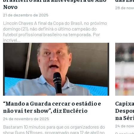
Novo
28 de no
21 de dezembro de 2025
Lincoln Chaves A final da Copa do Brasil, no próximo
domingo (21), não definirá o último campeão do
futebol profissional brasileiro na temporada. Por
incrível...
“Mando a Guarda cercar o estádio e
Capixa
não vai ter show”, diz Euclério
Despor
na Sér
24 de novembro de 2025
24 de no
Bastaram 10 minutos para que os organizadores do
show Guns N’Roses, programado para 12 de abril no
O capixa