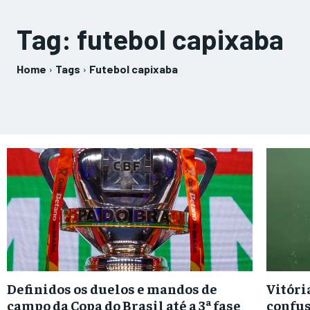
Tag:
futebol capixaba
Home
Tags
Futebol capixaba
Definidos os duelos e mandos de
Vitóri
campo da Copa do Brasil até a 3ª fase
confus