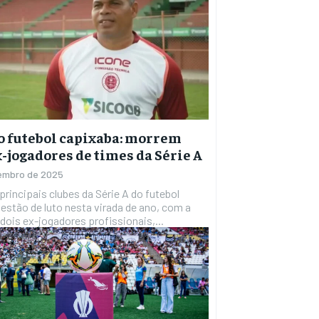
o futebol capixaba: morrem
x-jogadores de times da Série A
embro de 2025
principais clubes da Série A do futebol
estão de luto nesta virada de ano, com a
dois ex-jogadores profissionais,...