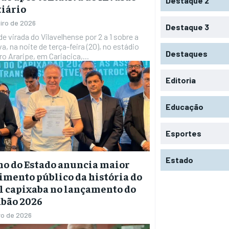
Destaque 2
tiário
eiro de 2026
Destaque 3
 de virada do Vilavelhense por 2 a 1 sobre a
a, na noite de terça-feira (20), no estádio
Destaques
o Araripe, em Cariacica,...
Editoria
Educação
Esportes
Estado
o do Estado anuncia maior
imento público da história do
l capixaba no lançamento do
abão 2026
ro de 2026