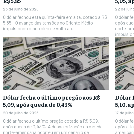
R$ 5,85
5,05, 
23 de julho de 2026
22 de jul
O dólar fechou esta quinta-feira em alta, cotado a R$
O dólar f
5,85. O avanço das tensões no Oriente Médio
após queda de 0,15%
impulsionou o petróleo de volta ao...
norte-ame
impulsion
Dólar fecha o último pregão aos R$
Dólar 
5,09, após queda de 0,43%
5,10, a
20 de julho de 2026
17 de julh
O dólar fechou o último pregão cotado a R$ 5,09,
O dólar f
após queda de 0,43%. A desvalorização da moeda
após alta
norte-americana ocorreu em um cenário de
americana