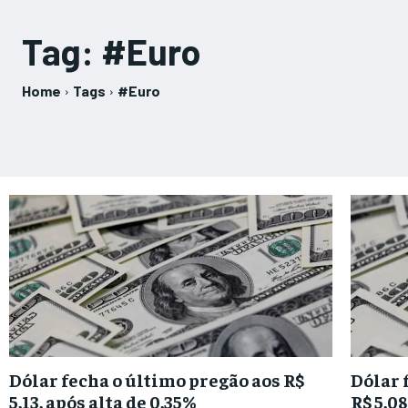
Tag:
#Euro
Home
Tags
#Euro
Dólar fecha o último pregão aos R$
Dólar 
5,13, após alta de 0,35%
R$ 5,08