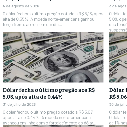
4 de agosto de 2026
3 de agos
O dólar fechou o último pregão cotado a R$ 5,13, após
O dólar f
alta de 0,35%. A moeda norte-americana ganhou
5,08, ope
força frente ao real em um dia...
das tensõ
suspensã
Dólar fecha o último pregão aos R$
Dólar 
5,08, após alta de 0,44%
R$ 5,0
31 de julho de 2026
30 de jul
O dólar fechou o último pregão cotado a R$ 5,07,
O dólar f
após alta de 0,44%. A moeda norte-americana
O dólar r
avançou em linha com o fortalecimento do dólar...
de 1% nas