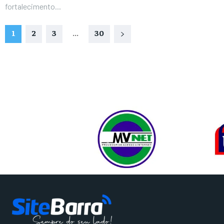
fortalecimento...
1
2
3
...
30