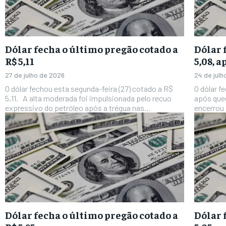
Dólar fecha o último pregão cotado a
Dólar 
R$ 5,11
5,08, 
27 de julho de 2026
24 de jul
O dólar fechou esta segunda-feira (27) cotado a R$
O dólar f
5,11. A alta moderada foi impulsionada pelo recuo
após queda de 0,04
expressivo do petróleo após a trégua nas...
encerrou 
Dólar fecha o último pregão cotado a
Dólar 