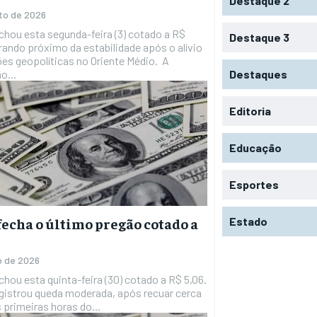
Destaque 2
to de 2026
echou esta segunda-feira (3) cotado a R$
Destaque 3
rando próximo da estabilidade após o alívio
es geopolíticas no Oriente Médio. A
o...
Destaques
Editoria
Educação
Esportes
Estado
fecha o último pregão cotado a
6
ho de 2026
echou esta quinta-feira (30) cotado a R$ 5,06.
egistrou queda moderada, após recuar cerca
 primeiras horas do...