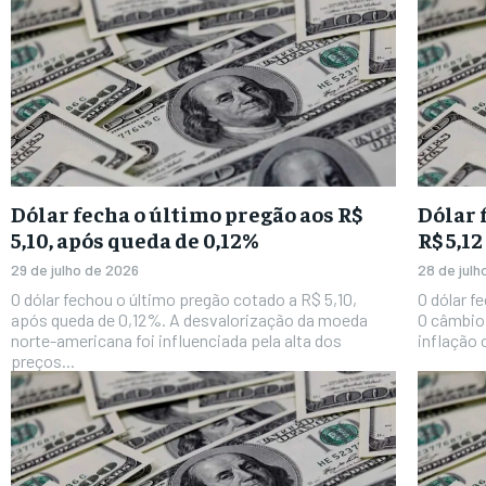
Dólar fecha o último pregão aos R$
Dólar 
5,10, após queda de 0,12%
R$ 5,12
29 de julho de 2026
28 de jul
O dólar fechou o último pregão cotado a R$ 5,10,
O dólar f
após queda de 0,12%. A desvalorização da moeda
O câmbio 
norte-americana foi influenciada pela alta dos
inflação o
preços...