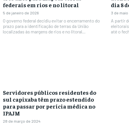
federais em rios e no litoral
dia 8 
5 de janeiro de 2026
3 de maio
O governo federal decidiu evitar o encerramento do
A partir 
prazo para a identificação de terras da União
eleitorai
localizadas às margens de rios e no litoral...
até o fec
Servidores públicos residentes do
sul capixaba têm prazo estendido
para passar por perícia médica no
IPAJM
28 de março de 2024