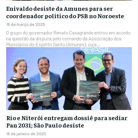
Enivaldo desiste da Amunes para ser
coordenador político do PSB no Noroeste
19 de março de 2025
O grupo do governador Renato Casagrande entrou em acordo
na questão da disputa pelo comando da Associação dos
Municípios do Espírito Santo (Amunes), cuja...
Rio e Niterói entregam dossiê para sediar
Pan 2031; São Paulo desiste
16 de janeiro de 2025