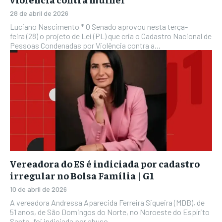
28 de abril de 2026
Luciano Nascimento * O Senado aprovou nesta terça-
feira (28) o projeto de Lei (PL) que cria o Cadastro Nacional de
Pessoas Condenadas por Violência contra a...
Vereadora do ES é indiciada por cadastro
irregular no Bolsa Família | G1
10 de abril de 2026
A vereadora Andressa Aparecida Ferreira Siqueira (MDB), de
51 anos, de São Domingos do Norte, no Noroeste do Espírito
Santo, foi indiciada por abuso...