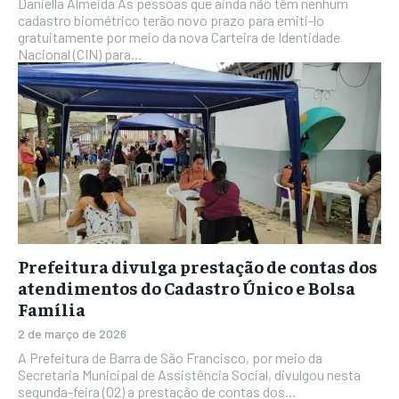
Daniella Almeida As pessoas que ainda não têm nenhum
cadastro biométrico terão novo prazo para emiti-lo
gratuitamente por meio da nova Carteira de Identidade
Nacional (CIN) para...
Prefeitura divulga prestação de contas dos
atendimentos do Cadastro Único e Bolsa
Família
2 de março de 2026
A Prefeitura de Barra de São Francisco, por meio da
Secretaria Municipal de Assistência Social, divulgou nesta
segunda-feira (02) a prestação de contas dos...