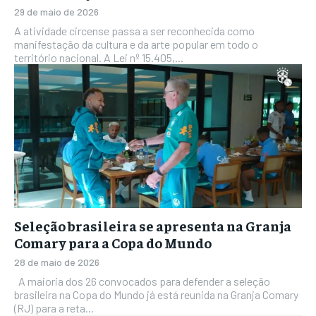
29 de maio de 2026
A atividade circense passa a ser reconhecida como
manifestação da cultura e da arte popular em todo o
território nacional. A Lei nº 15.405,...
Seleção brasileira se apresenta na Granja
Comary para a Copa do Mundo
28 de maio de 2026
A maioria dos 26 convocados para defender a seleção
brasileira na Copa do Mundo já está reunida na Granja Comary
(RJ) para a reta...