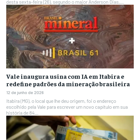
desta sexta-feira (26), segundo o major Anderson Dias,...
Vale inaugura usina com IA em Itabira e
redefine padrões da mineração brasileira
12 de junho de 2026
Itabira (MG), o local que lhe deu origem, foi o endereço
escolhido pela Vale para escrever um novo capítulo em sua
história de 84...