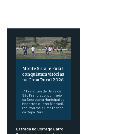
Monte Sinai e Fuzil
conquistam vitórias
na Copa Rural 2026
A Prefeitura de Barra de
São Francisco, por meio
da Secretaria Municipal de
Esportes e Lazer (Semel),
realizou mais uma rodada
da Copa Rural...
Estrada no Córrego Barro