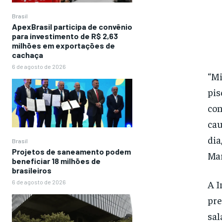
Brasil
ApexBrasil participa de convênio
para investimento de R$ 2,63
milhões em exportações de
cachaça
6 de agosto de 2026
“Mi
pis
con
cau
dia
Brasil
Projetos de saneamento podem
Mar
beneficiar 18 milhões de
brasileiros
A I
6 de agosto de 2026
pre
sal