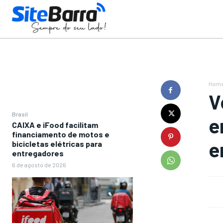
Hom
V
Brasil
e
CAIXA e iFood facilitam
financiamento de motos e
e
bicicletas elétricas para
entregadores
6 de agosto de 2026