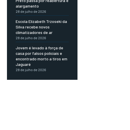
Preto passa por reabertura e
alargamento
28 de julho de 2026
Escola Elizabeth Trzoseki da
Silva recebe novos
climatizadores de ar
28 de julho de 2026
Jovem é levado à força de
casa por falsos policiais e
encontrado morto a tiros em
Jaguaré
28 de julho de 2026