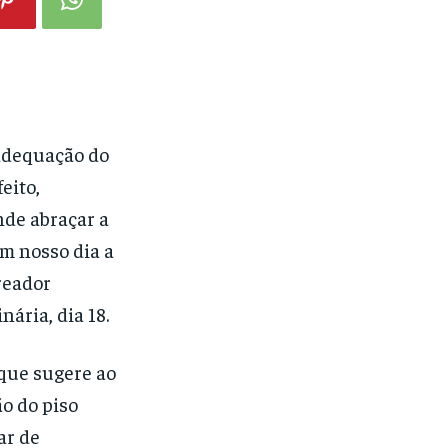
 adequação do
eito,
nde abraçar a
em nosso dia a
reador
ária, dia 18.
 que sugere ao
ão do piso
ar de