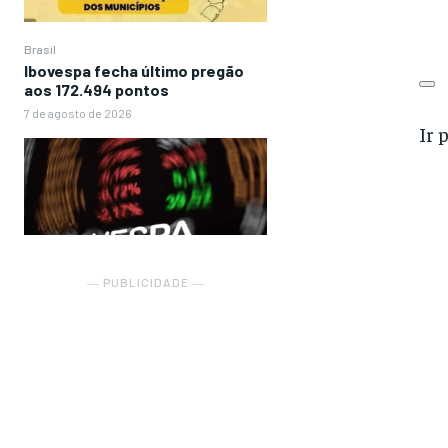
Brasil
Ibovespa fecha último pregão
aos 172.494 pontos
7 de agosto de 2026
Ir 
― PUBLICIDADE ―