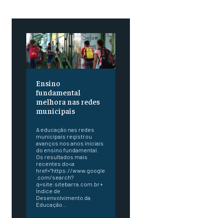
Ensino
fundamental
melhora nas redes
municipais
A educação nas redes
municipais registrou
avanços nos anos iniciais
do ensino fundamental.
Os resultados mais
recentes do<a
href="https://www.google
.com/search?
q=site:sitebarra.com.br+
Índice de
Desenvolvimento da
Educação...