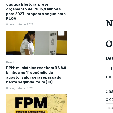
Justiça Eleitoral prevê
orçamento de R$ 13,9 bilhões
para 2027; proposta segue para
PLOA
N
8 de agosto de 2026
O
Des
Brasil
Tal
FPM: municípios recebem R$ 8,9
bilhões no 1° decêndio de
ind
agosto; valor será repassado
nesta segunda-feira (10)
8 de agosto de 2026
Cas
o c