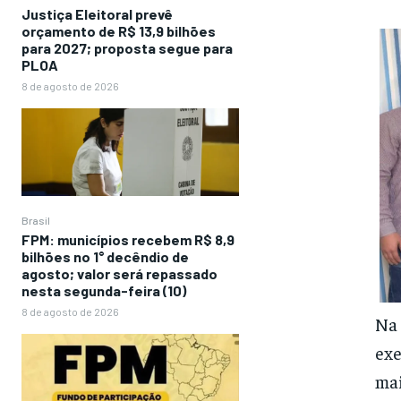
Justiça Eleitoral prevê
orçamento de R$ 13,9 bilhões
para 2027; proposta segue para
PLOA
8 de agosto de 2026
Brasil
FPM: municípios recebem R$ 8,9
bilhões no 1° decêndio de
agosto; valor será repassado
nesta segunda-feira (10)
8 de agosto de 2026
Na 
exe
mai