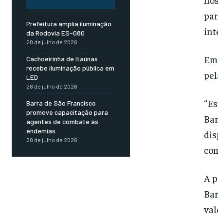
par
Prefeitura amplia iluminação
int
da Rodovia ES-080
28 de julho de 2026
Em 
Cachoeirinha de Itaúnas
recebe iluminação pública em
pel
LED
28 de julho de 2026
“Es
Barra de São Francisco
promove capacitação para
Bar
agentes de combate às
endemias
dis
28 de julho de 2026
com
A p
Bar
val