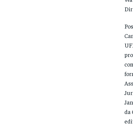
Dir
Pos
Can
UFF
pro
com
for
Ass
Jur
Jan
da 
edi