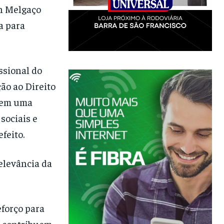
on Melgaço
a para
ssional do
ão ao Direito
 em uma
sociais e
feito.
elevância da
forço para
a contribuem