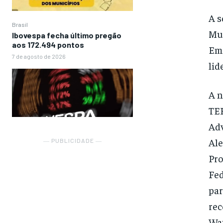
A s
Brasil
Mun
Ibovespa fecha último pregão
aos 172.494 pontos
Ema
7 de agosto de 2026
lid
A 
TER
Adv
Ale
― PUBLICIDADE ―
Pro
Fed
par
rec
Wat