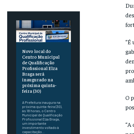
Dur
des
for
“É 
gab
Novo local do
Centro Municipal
dem
de Qualificação
Profissional Elza
pro
Braga será
amb
inaugurado na
próxima quinta-
feira (30)
O p
A Prefeitura inaugura na
pos
próxima quinta-feira (30),
às 18 horas, o Centro
Municipal de Qualificação
Profissional Elza Braga,
“A 
um importante
investimento voltado à
capacitação...
nos