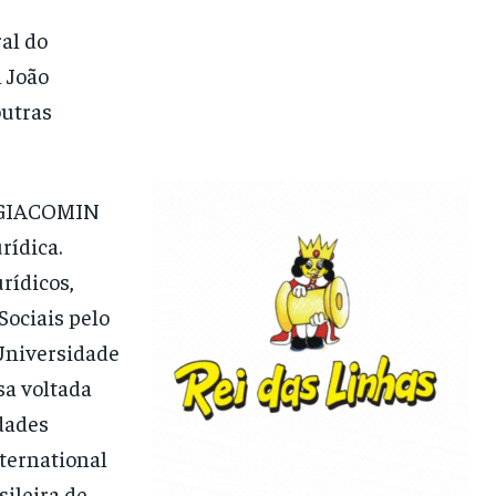
al do
 João
outras
 GIACOMIN
rídica.
rídicos,
Sociais pelo
Universidade
sa voltada
dades
ternational
ileira de