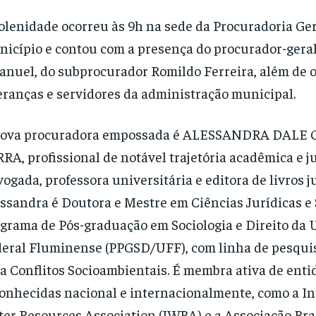
olenidade ocorreu às 9h na sede da Procuradoria Ger
icípio e contou com a presença do procurador-geral
nuel, do subprocurador Romildo Ferreira, além de 
eranças e servidores da administração municipal.
nova procuradora empossada é ALESSANDRA DALE
RA, profissional de notável trajetória acadêmica e ju
ogada, professora universitária e editora de livros ju
ssandra é Doutora e Mestre em Ciências Jurídicas e 
grama de Pós-graduação em Sociologia e Direito da 
eral Fluminense (PPGSD/UFF), com linha de pesqui
a Conflitos Socioambientais. É membra ativa de enti
onhecidas nacional e internacionalmente, como a In
er Resources Association (IWRA) e a Associação Bras