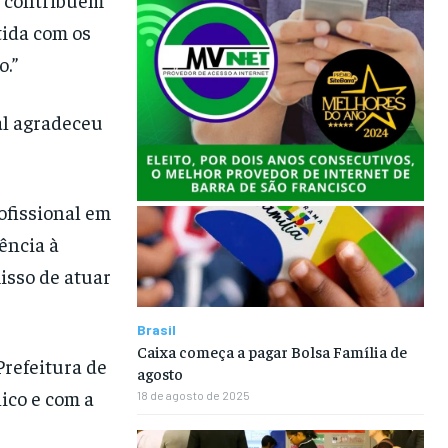
ida com os
o.”
al agradeceu
ofissional em
ência à
isso de atuar
Brasil
Caixa começa a pagar Bolsa Família de
Prefeitura de
agosto
ico e com a
18 de agosto de 2025