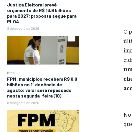
Justiça Eleitoral prevê
orçamento de R$ 13,9 bilhões
para 2027; proposta segue para
PLOA
8 de agosto de 2026
O p
últ
imp
cid
um 
Brasil
ch
FPM: municípios recebem R$ 8,9
bilhões no 1° decêndio de
aco
agosto; valor será repassado
nesta segunda-feira (10)
8 de agosto de 2026
No 
que