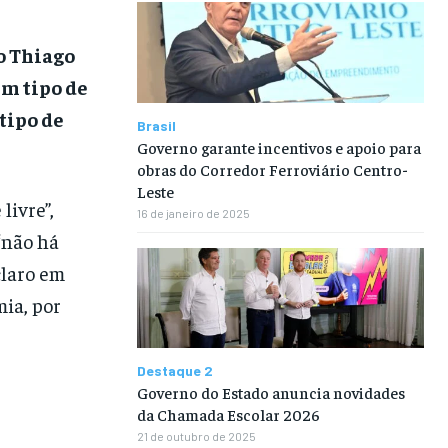
o Thiago
um tipo de
tipo de
Brasil
Governo garante incentivos e apoio para
obras do Corredor Ferroviário Centro-
Leste
livre”,
16 de janeiro de 2025
 “não há
claro em
ia, por
Destaque 2
Governo do Estado anuncia novidades
da Chamada Escolar 2026
21 de outubro de 2025