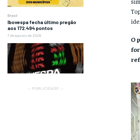
sim
Top
Brasil
ide
Ibovespa fecha último pregão
aos 172.494 pontos
7 de agosto de 2026
O p
fo
ref
― PUBLICIDADE ―