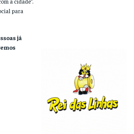
om a cidade”.
cial para
ssoas já
evemos