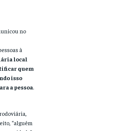
omunicou no
pessoas à
ária local
tificar quem
ndo isso
ara a pessoa
.
rodoviária,
eito, “alguém