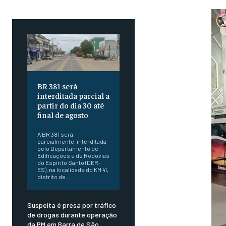
BR 381 será
interditada parcial a
partir do dia 30 até
final de agosto
A BR 381 será,
parcialmente, interditada
pelo Departamento de
Edificações e de Rodovias
do Espírito Santo (DER-
ES), na localidade do KM 41,
distrito de...
Suspeita é presa por tráfico
de drogas durante operação
da PM em Barra de São