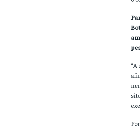
Par
Bot
amp
pes
“A 
afi
nen
sit
exe
Fon