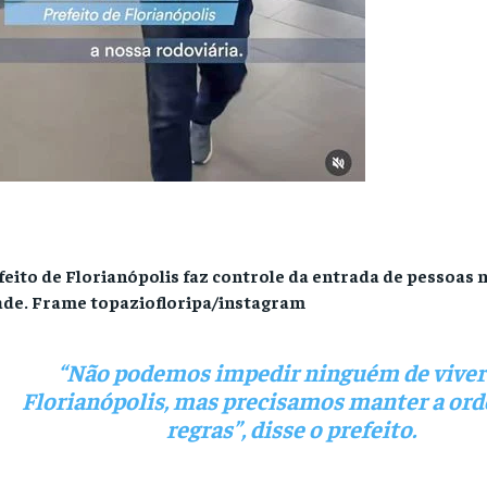
feito de Florianópolis faz controle da entrada de pessoas 
ade.
Frame topaziofloripa/instagram
“Não podemos impedir ninguém de vive
Florianópolis, mas precisamos manter a ord
regras”, disse o prefeito.