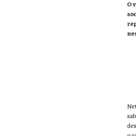
O v
soc
rep
nes
Net
sab
des
o c