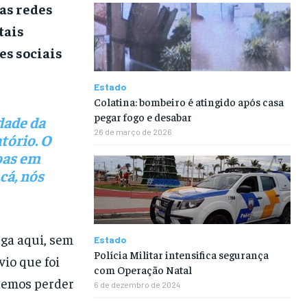
as redes
tais
es sociais
Estado
Colatina: bombeiro é atingido após casa
pegar fogo e desabar
dade da
26 de março de 2026
tório. O
soas em
cá, nós
ega aqui, sem
Estado
Polícia Militar intensifica segurança
vio que foi
com Operação Natal
odemos perder
6 de dezembro de 2024