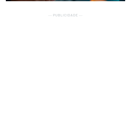
― PUBLICIDADE ―