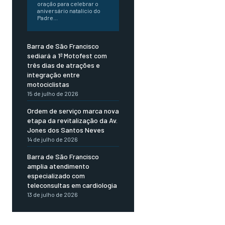
oração para celebrar o
aniversário natalício do
Padre...
Barra de São Francisco
sediará a 1ª Motofest com
três dias de atrações e
integração entre
motociclistas
15 de julho de 2026
Ordem de serviço marca nova
etapa da revitalização da Av.
Jones dos Santos Neves
14 de julho de 2026
Barra de São Francisco
amplia atendimento
especializado com
teleconsultas em cardiologia
13 de julho de 2026