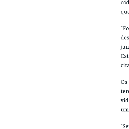
cód
qua
“Fo
des
jun
Est
cit
Os 
ter
vid
um 
“Se