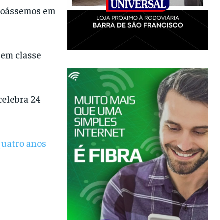
 voássemos em
 em classe
elebra 24
quatro anos