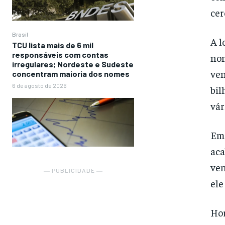
cer
Brasil
A l
TCU lista mais de 6 mil
responsáveis com contas
nom
irregulares; Nordeste e Sudeste
ven
concentram maioria dos nomes
6 de agosto de 2026
bil
vár
Em 
aca
ven
― PUBLICIDADE ―
ele
Hor