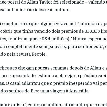
igo postal de Allan Taylor foi selecionado – valend
se milionário ao idoso e à mulher.
i o melhor erro que alguma vez cometi”, afirmou o a
cobrir que tinha vencido dois prêmios de 333.333 lib
tos, totalizam quase R$ 4 milhões). “Nunca esperam
ou completamente sem palavras, para ser honesto”, 
ado pela revista People.
cheques chegam poucas semanas depois de Allan e a
em se aposentado, estando a planejar o próximo capí
as. O casal adiantou que o prêmio inesperado vai pe
dos sonhos de Bev: uma viagem à Austrália.
mpre quis ir”, contou a mulher, afirmando que o ma