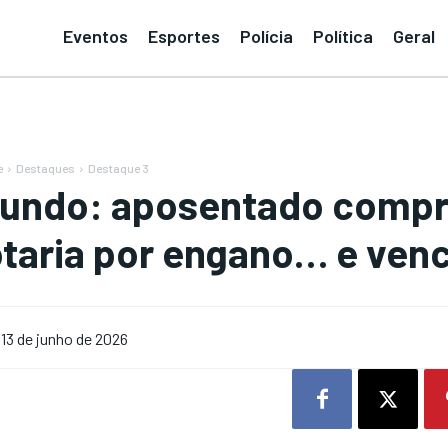
Eventos
Esportes
Polícia
Política
Geral
e
Destaques
Destaque 3
undo: aposentado compra
otaria por engano… e ven
13 de junho de 2026