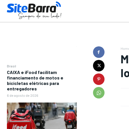
Hom
M
Brasil
l
CAIXA e iFood facilitam
financiamento de motos e
bicicletas elétricas para
entregadores
6 de agosto de 2026