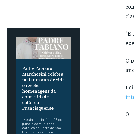
con
cla
“É 
exe
O p
Padre Fabiano
ano
Marchesini celebra
mais um ano de vida
e recebe
Le
homenagens da
int
comunidade
católica
Francisquense
0
Nesta quarta-feira, 16 de
julho, a comunidade
católica de Barra de São
Francisco se une em