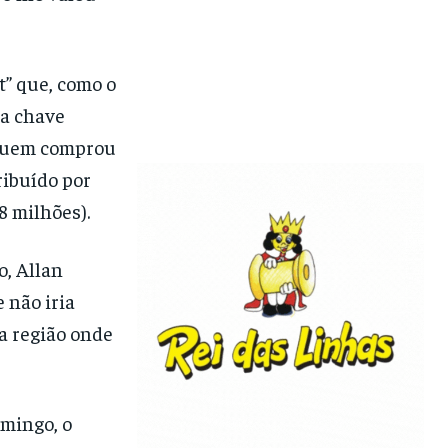
t” que, como o
ma chave
 quem comprou
ribuído por
8 milhões).
o, Allan
 não iria
a região onde
omingo, o