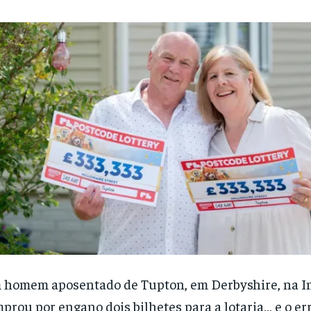
homem aposentado de Tupton, em Derbyshire, na In
prou por engano dois bilhetes para a lotaria… e o er