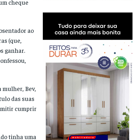
o um cheque
posentador ao
ras (que,
os ganhar.
confessou,
 mulher, Bev,
tulo das suas
rmitir cumprir
rido tinha uma