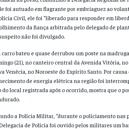
e foi autuado em flagrante por embriaguez ao volan
olícia Civil, ele foi “liberado para responder em liber
olhimento da
fiança
arbitrada pelo delegado de plan
suspeito não foi divulgado.
carro bateu e quase derrubou um poste na madruga
ingo (21), no canteiro central da Avenida Vitória, no
a Venécia, no Noroeste do Espírito Santo. Por causa d
necimento de energia elétrica na região foi interro
o do local registrada após o ocorrido, mostra que o po
ndurado.
undo a Polícia Militar, “durante o policiamento nas
Delegacia de Polícia foi ouvido pelos militares um b