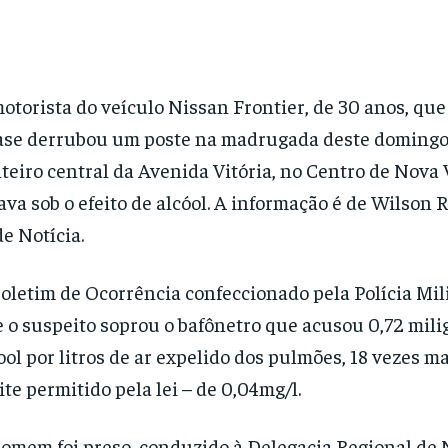
otorista do veículo Nissan Frontier, de 30 anos, que
se derrubou um poste na madrugada deste domingo 
teiro central da Avenida Vitória, no Centro de Nova 
ava sob o efeito de alcóol. A informação é de Wilson 
e Notícia.
oletim de Ocorrência confeccionado pela Polícia Mil
 o suspeito soprou o bafônetro que acusou 0,72 mil
ool por litros de ar expelido dos pulmões, 18 vezes m
ite permitido pela lei – de 0,04mg/l.
omem foi preso, conduzido à Delegacia Regional de 