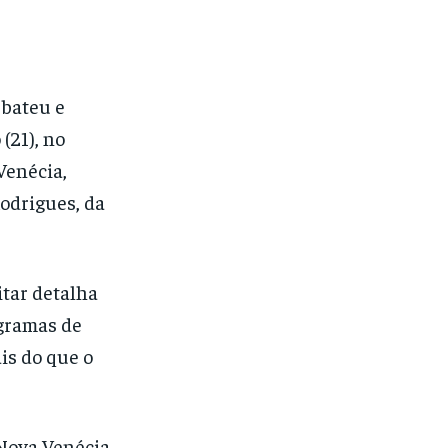
 bateu e
(21), no
Venécia,
Rodrigues, da
itar detalha
igramas de
ais do que o
Nova Venécia,