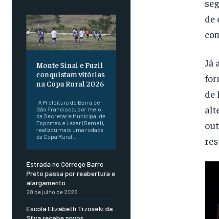
seg
de 
co
Já 
Monte Sinai e Fuzil
conquistam vitórias
for
na Copa Rural 2026
de 
A Prefeitura de Barra de
alt
São Francisco, por meio
da Secretaria Municipal de
out
Esportes e Lazer (Semel),
realizou mais uma rodada
da Copa Rural...
res
Estrada no Córrego Barro
Preto passa por reabertura e
alargamento
28 de julho de 2026
Escola Elizabeth Trzoseki da
Silva recebe novos