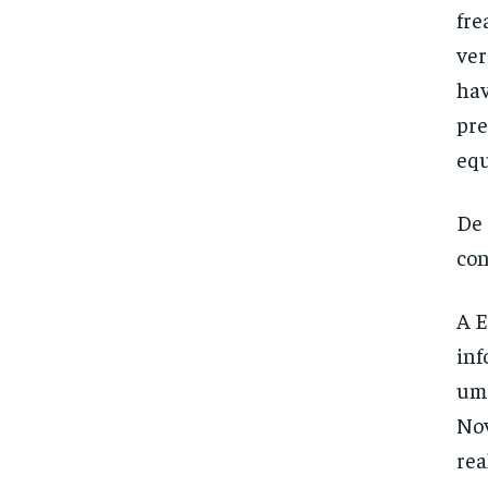
fre
ver
hav
pre
equ
De 
con
A E
inf
um 
Nov
rea