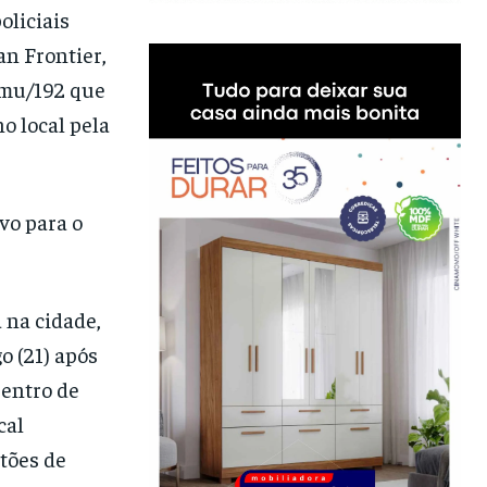
oliciais
an Frontier,
Samu/192 que
no local pela
vo para o
 na cidade,
 (21) após
Centro de
cal
stões de