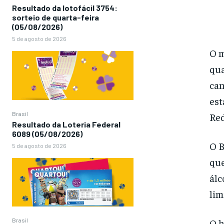
Resultado da lotofácil 3754:
sorteio de quarta-feira
(05/08/2026)
5 de agosto de 2026
O m
qua
can
est
Brasil
Red
Resultado da Loteria Federal
6089 (05/08/2026)
O B
5 de agosto de 2026
que
álc
lim
Brasil
O h