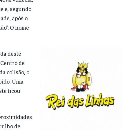
te e, segundo
dade, após o
tão”. O nome
da deste
 Centro de
a colisão, o
mpido. Uma
ste ficou
 proximidades
arulho de