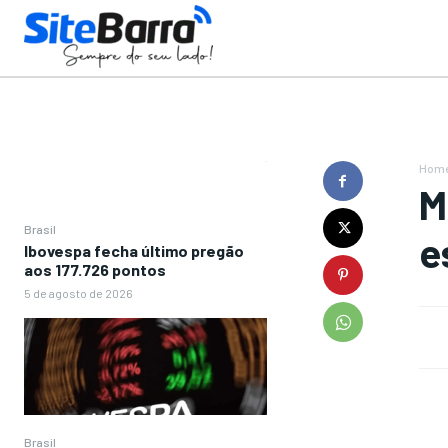
Hom
M
Brasil
e
Ibovespa fecha último pregão
aos 177.726 pontos
5 de agosto de 2026
Brasil