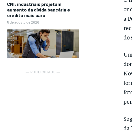
CNI: industriais projetam
ond
aumento da dívida bancária e
crédito mais caro
a P
5 de agosto de 2026
rec
do 
Um 
dom
Nov
― PUBLICIDADE ―
for
fot
pe
Seg
da 