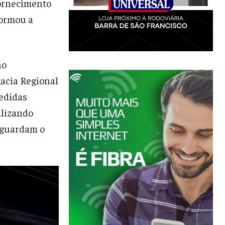
fornecimento
formou a
no
gacia Regional
edidas
ilizando
aguardam o