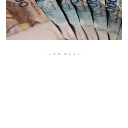
― PUBLICIDADE ―