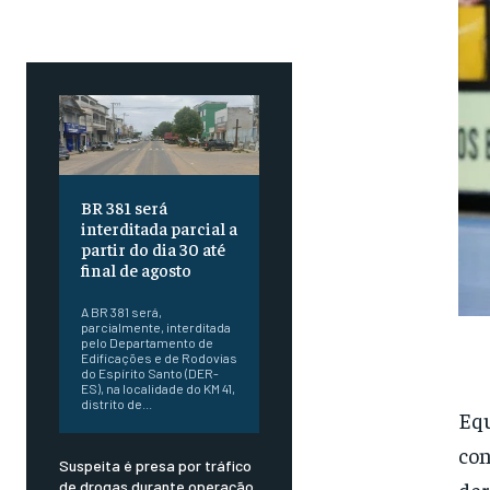
BR 381 será
interditada parcial a
partir do dia 30 até
final de agosto
A BR 381 será,
parcialmente, interditada
pelo Departamento de
Edificações e de Rodovias
do Espírito Santo (DER-
ES), na localidade do KM 41,
distrito de...
Equ
con
Suspeita é presa por tráfico
der
de drogas durante operação