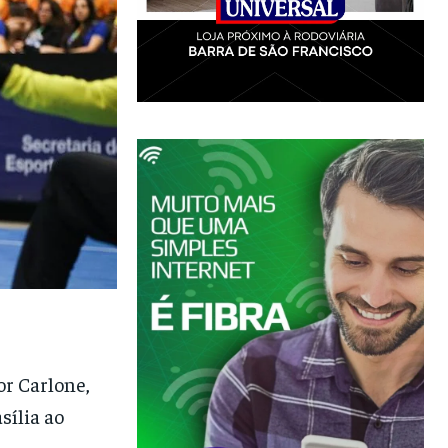
r Carlone,
sília ao