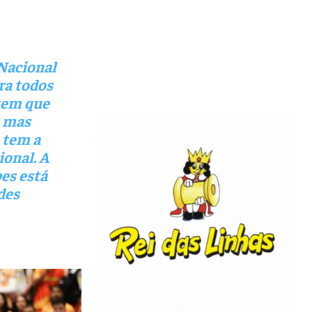
 Nacional
ra todos
 tem que
, mas
 tem a
ional. A
bes está
des