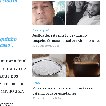
a sido de
Destaque 1
Justiça decreta prisão de vizinho
uquinho,
suspeito de matar casal em Alto Rio Novo
caso”.
30 de agosto de 2025
inar a final,
a tentativa de
taque nos
bem e marcou
Brasil
Veja os riscos do excesso de açúcar e
car: 30 a 27.
cafeína para os estudantes
27 de outubro de 2024
a CBDU.