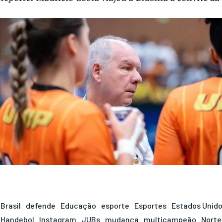
Brasil
defende
Educação
esporte
Esportes
Estados Unid
Handebol
Instagram
JUBs
mudança
multicampeão
Norte