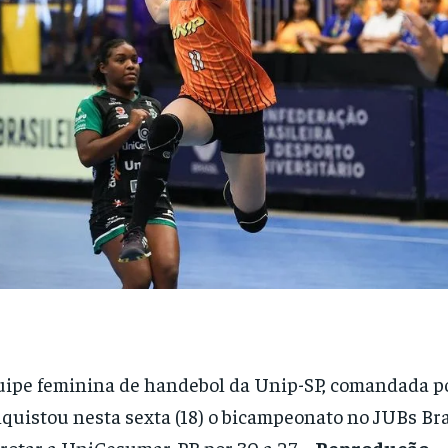
ipe feminina de handebol da Unip-SP, comandada po
quistou nesta sexta (18) o bicampeonato no JUBs Bra
rotar a UniCesumar-PR por 30 a 27 –
Reprodução