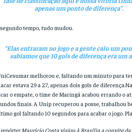
fase de classificação aqui é nossa vitória tinh
apenas um ponto de diferença”.
segundo tempo, tudo mudou.
“Elas entraram no jogo e a gente caiu um po
sabíamos que 10 gols de diferença era um a
niCesumar melhorou e, faltando um minuto para term
lacar estava 29 a 27, apenas dois gols de diferença.N
car o empate, o time de Maringá acabou errando o a
undos finais. A Unip recuperou a posse, trabalhou 
ltimo gol faltando 10 segundos para acabar o jogo. Pla
 repórter Maurício Costa viajou à Brasília a convite d