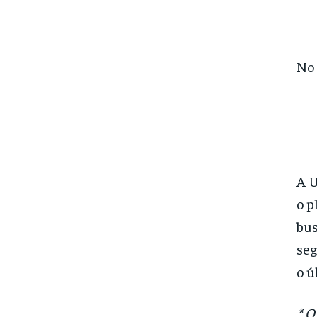
No 
A U
o p
bus
seg
o ú
* O