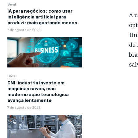
Geral
IA para negócios: como usar
A u
inteligência artificial para
produzir mais gastando menos
opi
7 de agosto de 2026
Uni
de 
bra
sal
Brasil
CNI: indústria investe em
máquinas novas, mas
modernização tecnológica
avança lentamente
7 de agosto de 2026