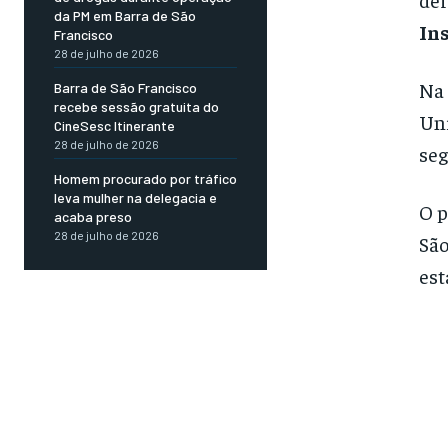
da PM em Barra de São
In
Francisco
28 de julho de 2026
Na 
Barra de São Francisco
recebe sessão gratuita do
Uni
CineSesc Itinerante
28 de julho de 2026
seg
Homem procurado por tráfico
leva mulher na delegacia e
O p
acaba preso
28 de julho de 2026
São
est