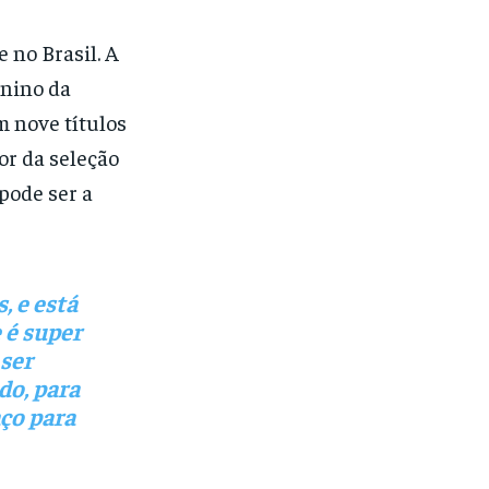
 no Brasil. A
inino da
m nove títulos
or da seleção
pode ser a
, e está
 é super
ser
do, para
ço para