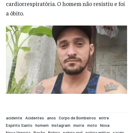
cardiorrespiratória. O homem não resistiu e foi
a óbito.
acidente
Acidentes
anos
Corpo de Bombeiros
entre
Espírito Santo
homem
Instagram
morre
moto
Nova
Nova Venécia
Pavão
Polícia
polícia civil
polícia militar
saúde