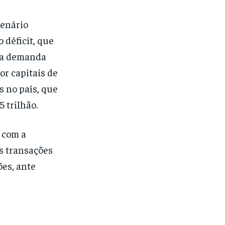
cenário
 déficit, que
 da demanda
or capitais de
s no país, que
 trilhão.
 com a
s transações
ões, ante