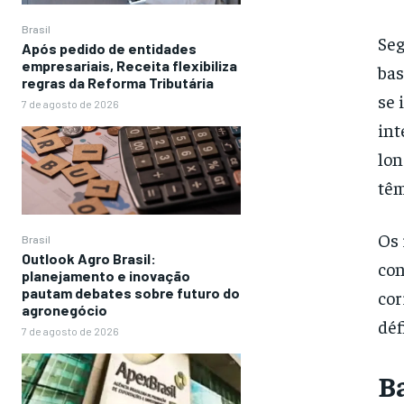
Brasil
Seg
Após pedido de entidades
empresariais, Receita flexibiliza
bas
regras da Reforma Tributária
se 
7 de agosto de 2026
int
lon
têm
Os 
Brasil
Outlook Agro Brasil:
con
planejamento e inovação
pautam debates sobre futuro do
cor
agronegócio
déf
7 de agosto de 2026
B