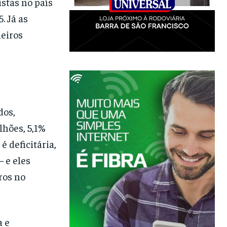
istas no país
. Já as
leiros
dos,
lhões, 5,1%
 deficitária,
– e eles
ros no
a e