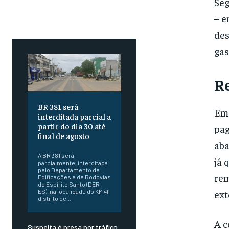
Seg
– e
des
gas
R
BR 381 será
Em 
interditada parcial a
partir do dia 30 até
pag
final de agosto
aba
A BR 381 será,
já 
parcialmente, interditada
pelo Departamento de
rem
Edificações e de Rodovias
do Espírito Santo (DER-
ES), na localidade do KM 41,
ext
distrito de...
A c
Suspeita é presa por tráfico