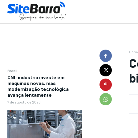
Hom
C
Brasil
b
CNI: indústria investe em
máquinas novas, mas
modernização tecnológica
avança lentamente
7 de agosto de 2026