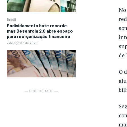
No 
red
Brasil
Endividamento bate recorde
som
mas Desenrola 2.0 abre espaço
int
para reorganização financeira
7 de agosto de 2026
sup
de 
O d
alu
bil
― PUBLICIDADE ―
Seg
com
mai