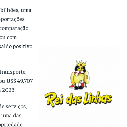
 bilhões, uma
mportações
 comparação
hou com
saldo positivo
 transporte,
ou US$ 49,707
 2023.
e serviços,
, uma das
ropriedade