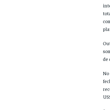
int
tot
com
pla
Out
som
de 
No 
fec
rec
US$