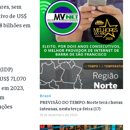
ares, sem
tivo de US$
58 bilhões em
 (IDP)
US$ 71,070
s em 2023,
Brasil
em
PREVISÃO DO TEMPO: Norte terá chuvas
ações
intensas, nesta terça-feira (17)
16 de dezembro de 2024