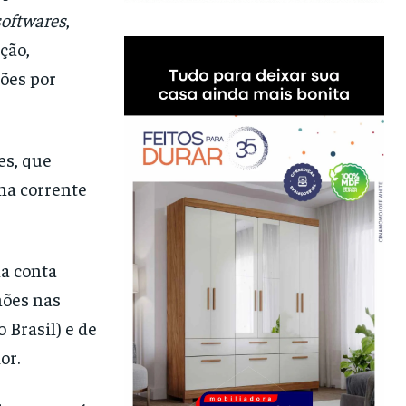
softwares
,
ção,
ões por
es, que
na corrente
na conta
hões nas
 Brasil) e de
or.