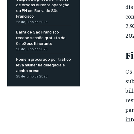
de drogas durante operação
dis
da PM em Barra de São
con
Francisco
28 de julho de 2026
2,9
Barra de São Francisco
202
recebe sessão gratuita do
CineSesc Itinerante
28 de julho de 2026
F
Homem procurado por tráfico
leva mulher na delegacia e
Os 
acaba preso
28 de julho de 2026
sub
bil
res
par
int