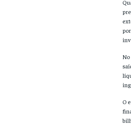
Qua
pre
ext
por
inv
No 
saí
líq
ing
O e
fin
bil