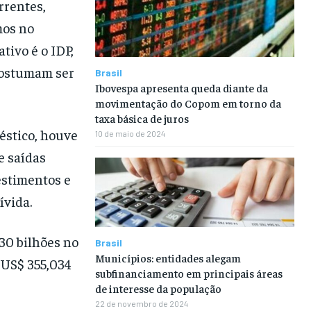
rrentes,
mos no
tivo é o IDP,
 costumam ser
Brasil
Ibovespa apresenta queda diante da
movimentação do Copom em torno da
taxa básica de juros
éstico, houve
10 de maio de 2024
e saídas
estimentos e
ívida.
30 bilhões no
Brasil
Municípios: entidades alegam
 US$ 355,034
subfinanciamento em principais áreas
de interesse da população
22 de novembro de 2024