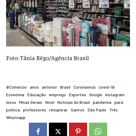
Foto: Tânia Rêgo/Agência Brasil
#Comércio
anos
anterior
Brasil
Coronavírus
covid-19
Economia
Educação
emprego
Esportes
Google
Instagram
levou
Minas Gerais
Nível
Notícias do Brasil
pandemia
para
política
professores
recuperar
Santos
São Paulo
Três
Whatsapp