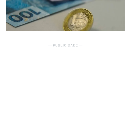
― PUBLICIDADE ―