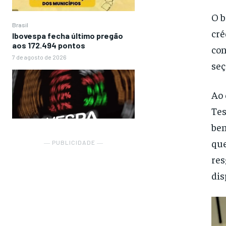
O b
Brasil
cré
Ibovespa fecha último pregão
aos 172.494 pontos
con
7 de agosto de 2026
seç
Ao 
Tes
ben
que
― PUBLICIDADE ―
res
dis