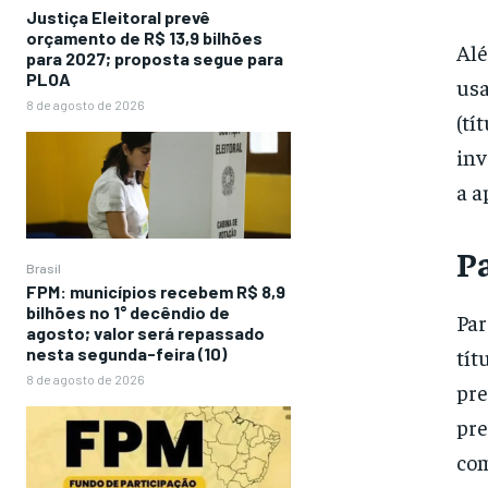
Justiça Eleitoral prevê
orçamento de R$ 13,9 bilhões
Alé
para 2027; proposta segue para
PLOA
usa
8 de agosto de 2026
(tí
inv
a a
Pa
Brasil
FPM: municípios recebem R$ 8,9
bilhões no 1° decêndio de
Par
agosto; valor será repassado
nesta segunda-feira (10)
tít
8 de agosto de 2026
pre
pre
com