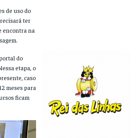
es de uso do
precisará ter
e encontra na
nsagem.
portal do
Nessa etapa, o
presente, caso
 12 meses para
cursos ficam