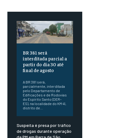
BR 381 será
interditada parcial a
partir do dia 30 até
final de agosto
A BR 381 será,
parcialmente, interditada
pelo Departamento de
Edificações e de Rodovias
do Espírito Santo (DER-
ES), na localidade do KM 41,
distrito de...
Suspeita é presa por tráfico
de drogas durante operação
da PM em Barra de São