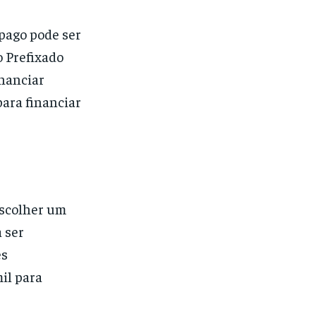
-pago pode ser
 Prefixado
inanciar
ara financiar
 escolher um
a ser
es
mil para