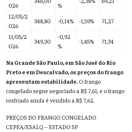
346,00
-2,38%
69,21
026
%
12/05/2
348,80
-0,14%
-1,59%
71,27
026
11/05/2
-0,92
349,30
-1,45%
71,34
026
%
Na Grande São Paulo, em São José do Rio
Preto e em Descalvado, os preços do frango
apresentam estabilidade.
O frango
congelado segue negociado a R$ 7,61, e o frango
resfriado ainda é vendido a R$ 7,62.
PREÇOS DO FRANGO CONGELADO
CEPEA/ESALQ – ESTADO SP