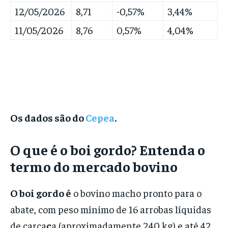
12/05/2026
8,71
-0,57%
3,44%
11/05/2026
8,76
0,57%
4,04%
Os dados são do
Cepea
.
O que é o boi gordo? Entenda o
termo do mercado bovino
O boi gordo
é
o bovino macho pronto para o
abate, com peso mínimo de 16 arrobas líquidas
de carca
ç
a (aproximadamente 240 kg) e até 42